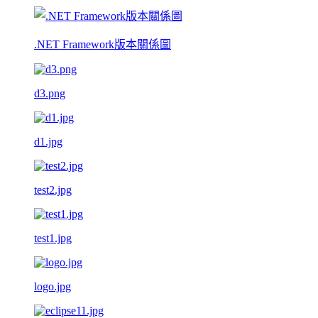
.NET Framework版本關係圖
d3.png
d1.jpg
test2.jpg
test1.jpg
logo.jpg