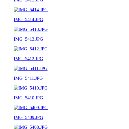
IMG_5414.JPG
IMG_5413.JPG
IMG_5412.JPG
IMG_5411.JPG
IMG_5410.JPG
IMG_5409.JPG