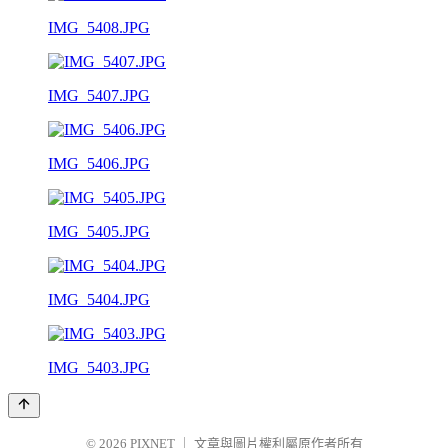
IMG_5408.JPG
IMG_5407.JPG
IMG_5406.JPG
IMG_5405.JPG
IMG_5404.JPG
IMG_5403.JPG
© 2026
PIXNET
｜
文章與圖片權利屬原作者所有