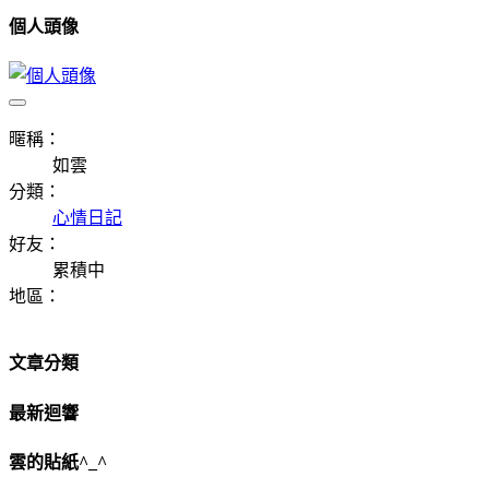
個人頭像
暱稱：
如雲
分類：
心情日記
好友：
累積中
地區：
文章分類
最新迴響
雲的貼紙^_^