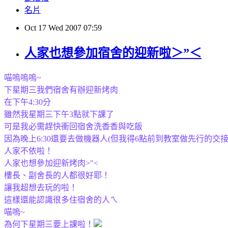
名片
Oct
17
Wed
2007
07:59
人家也想參加宿舍的迎新啦＞”＜
喵嗚嗚嗚~
下星期三我們宿舍有辦迎新烤肉
在下午4:30分
雖然我星期三下午3點就下課了
可是我必需趕快衝回宿舍洗香香與吃飯
因為晚上6:30還要去做機器人(但我得6點前到教室做先行的交接
人家不依啦！
人家也想參加迎新烤肉>"<
樓長、副舍長的人都很好耶！
讓我超想去玩的啦！
這樣還能認識很多住宿舍的人ㄟ
喵嗚~
為何下星期三要上課啦！