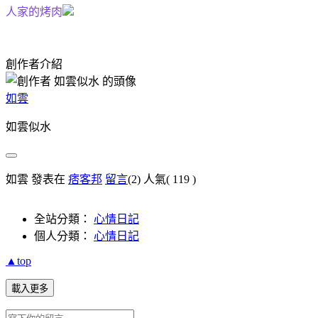
人家的烤肉
創作者介紹
如雲
如雲似水
如雲 發表在
痞客邦
留言
(2)
人氣(
119
)
全站分類：
心情日記
個人分類：
心情日記
▲top
載入更多