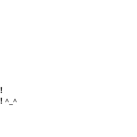
！
^_^