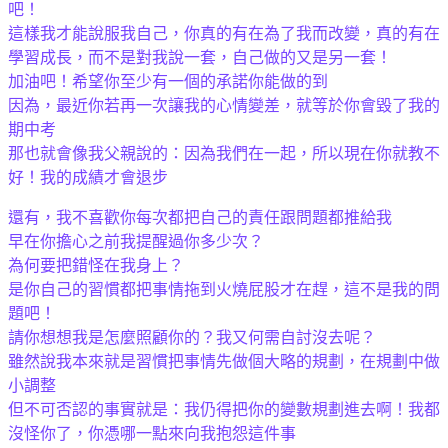
吧！
這樣我才能說服我自己，你真的有在為了我而改變，真的有在
學習成長，而不是對我說一套，自己做的又是另一套！
加油吧！希望你至少有一個的承諾你能做的到
因為，最近你若再一次讓我的心情變差，就等於你會毀了我的
期中考
那也就會像我父親說的：因為我們在一起，所以現在你就教不
好！我的成績才會退步
還有，我不喜歡你每次都把自己的責任跟問題都推給我
早在你擔心之前我提醒過你多少次？
為何要把錯怪在我身上？
是你自己的習慣都把事情拖到火燒屁股才在趕，這不是我的問
題吧！
請你想想我是怎麼照顧你的？我又何需自討沒去呢？
雖然說我本來就是習慣把事情先做個大略的規劃，在規劃中做
小調整
但不可否認的事實就是：我仍得把你的變數規劃進去啊！我都
沒怪你了，你憑哪一點來向我抱怨這件事