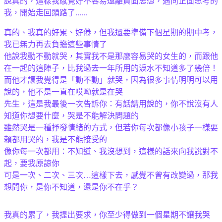
說真的，這樣我感覺好不容易遠離負面思想，邁向正面思考的
我，開始走回頭路了......
真的、我真的好累、好倦，但我還要準備下個星期的期中考，
我已無力再去負擔這些事情了
他說我動不動就哭，其實我不是那麼容易哭的女生的，而跟他
在一起的這陣子，比我過去一年所用的淚水不知道多了幾倍！
而他才讓我覺得是「動不動」就哭，因為很多事情明明可以用
說的，他不是一直在哎呦就是在哭
先生，這是我最後一次告訴你：有話請用說的，你不說沒有人
知道你想要什麼，哭是不能解決問題的
雖然哭是一種抒發情緒的方式，但若你每次都像小孩子一樣耍
賴都用哭的，我是不能接受的
像你每一次都用：不知道、我沒想到，這樣的話來向我說對不
起，要我原諒你
可是一次、二次、三次…這樣下去，感覺不曾有改變過，那我
想問你，是你不知道，還是你不在乎？
我真的累了，我提出要求，你至少得做到一個星期不讓我哭