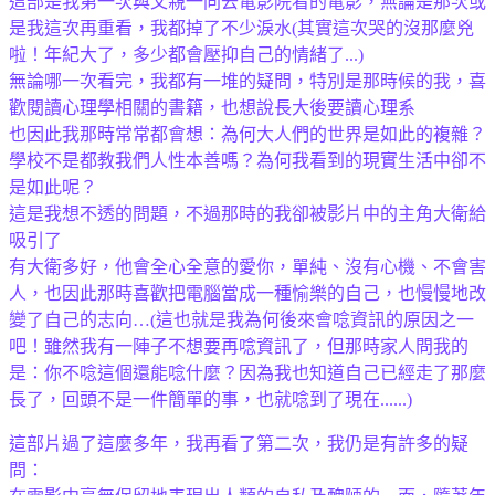
這部是我第一次與父親一同去電影院看的電影，無論是那次或
是我這次再重看，我都掉了不少淚水
(其實這次哭的沒那麼兇
啦！年紀大了，多少都會壓抑自己的情緒了...)
無論哪一次看完，我都有一堆的疑問，特別是那時候的我，喜
歡閱讀心理學相關的書籍，也想說長大後要讀心理系
也因此我那時常常都會想：為何大人們的世界是如此的複雜？
學校不是都教我們人性本善嗎？為何我看到的現實生活中卻不
是如此呢？
這是我想不透的問題，不過那時的我卻被影片中的主角大衛給
吸引了
有大衛多好，他會全心全意的愛你，單純、沒有心機、不會害
人，也因此那時喜歡把電腦當成一種愉樂的自己，也慢慢地改
變了自己的志向…(這也就是我為何後來會唸資訊的原因之一
吧！雖然我有一陣子不想要再唸資訊了，但那時家人問我的
是：你不唸這個還能唸什麼？因為我也知道自己已經走了那麼
長了，回頭不是一件簡單的事，也就唸到了現在......)
這部片過了這麼多年，我再看了第二次，我仍是有許多的疑
問：