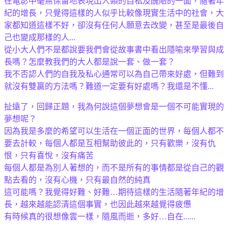
在電影中毫無保留地表現出人類的自私及醜陋的一面，隨著年
紀的增長，只覺得這樣的人似乎比較像現實生活中的社會，大
家都知道這樣不好，卻沒有任何人願意去改變，甚至是最後自
己也變成那樣的人...
從小大人們不是都說要我們會從故事書中看出隱喻來學習與成
長嗎？怎麼教我們的大人都是說一套、做一套？
我不否認人們的自我及私心通常可以為自己帶來好處，但難到
就沒有雙贏的方法嗎？難道一定要有好處嗎？我還是不懂...
扯遠了，回歸正題，我為何說這個夢想會是一個不可能實現的
夢想呢？
因為我是多麼的希望可以生活在一個正面的世界，每個人都不
要去計較，每個人都是互相幫助彼此的，只有歡樂，沒有仇
恨，只有喜悅，沒有痛苦
每個人都是為別人著想的，而不是所有的事情都是從自己的觀
點去看的，沒有心機，只有最自然的純真
這可能嗎？我覺得好難、好難…期待這樣的生活隨著年紀的增
長，越來越能認清這個事實，也因此越來越覺得疲憊
有時候真的很想像雲一樣，隨風而逝，多好…自在......