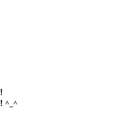
！
^_^