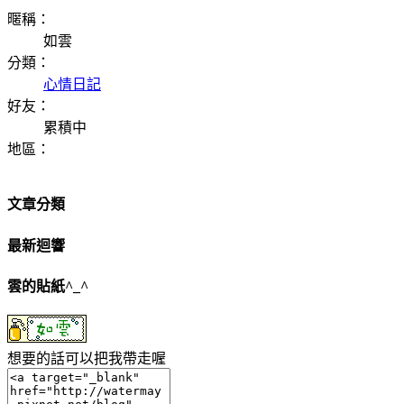
暱稱：
如雲
分類：
心情日記
好友：
累積中
地區：
文章分類
最新迴響
雲的貼紙^_^
想要的話可以把我帶走喔