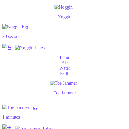
Noggin
30 seconds
Plant
Air
Water
Earth
Toe Jammer
1 minutes