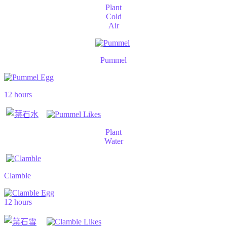
Plant
Cold
Air
Pummel
12 hours
Plant
Water
Clamble
12 hours