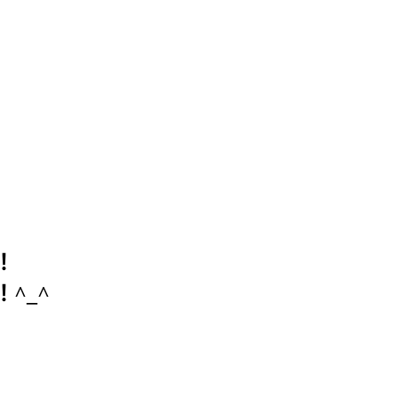
！
^_^