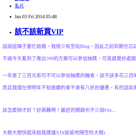
名片
Jan
03
Fri
2014
05:48
該不該新買VIP
話說這陣子要忙結婚，我很少有空玩Blog，因此之前到期也
不過今天看到了推出599的方案可以參加抽獎，可是感覺好處跟
一年差了三百元有可不可以參加抽獎的機會，該不該多花三百
而且我還在想明年不知道續約會不會有八折的優惠，有的話如果
該怎麼辦才好？好兩難啊！最近的開銷也不少說Orz...
大樹大樹快起床給我建議XD
(偷偷地隔空咬大樹)