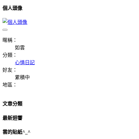
個人頭像
暱稱：
如雲
分類：
心情日記
好友：
累積中
地區：
文章分類
最新迴響
雲的貼紙^_^