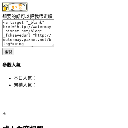
想要的話可以把我帶走喔
複製
參觀人氣
本日人氣：
累積人氣：
⚠️